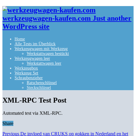
werkzeugwagen-kaufen.com Just another
WordPress site
Home
Alle Tests im Überblick
Werkzeugwagen mit Werkzeug
Werkstattwagen bestückt
Werkzeugwagen leer
Werkstattwagen leer
Werkzeugbox
Werkzeug Set
Schraubenzieher
Ratschenschlüssel
Steckschlüssel
XML-RPC Test Post
Automated test via XML-RPC.
Share
Previous
De invloed van CRUKS op gokken in Nederland en het