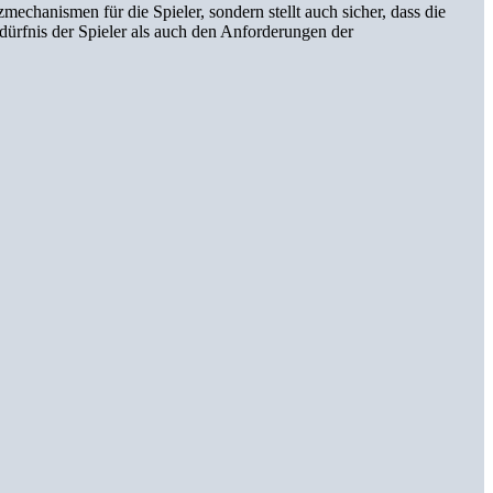
chanismen für die Spieler, sondern stellt auch sicher, dass die
dürfnis der Spieler als auch den Anforderungen der