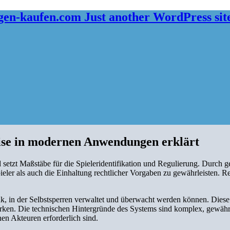
en-kaufen.com Just another WordPress sit
ise in modernen Anwendungen erklärt
 setzt Maßstäbe für die Spieleridentifikation und Regulierung. Durch g
ler als auch die Einhaltung rechtlicher Vorgaben zu gewährleisten. Re
nk, in der Selbstsperren verwaltet und überwacht werden können. Diese
rken. Die technischen Hintergründe des Systems sind komplex, gewährle
en Akteuren erforderlich sind.