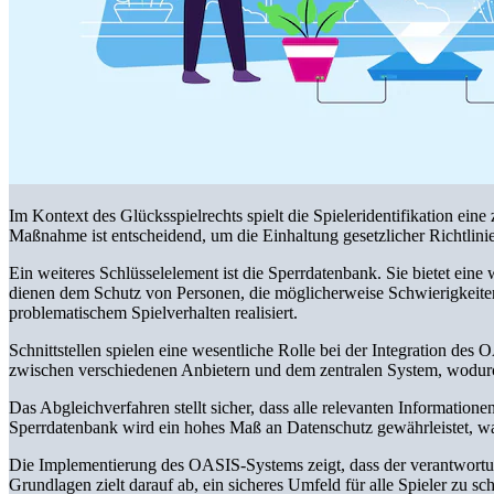
Im Kontext des Glücksspielrechts spielt die Spieleridentifikation eine
Maßnahme ist entscheidend, um die Einhaltung gesetzlicher Richtlini
Ein weiteres Schlüsselelement ist die Sperrdatenbank. Sie bietet eine
dienen dem Schutz von Personen, die möglicherweise Schwierigkeite
problematischem Spielverhalten realisiert.
Schnittstellen spielen eine wesentliche Rolle bei der Integration d
zwischen verschiedenen Anbietern und dem zentralen System, wodurch
Das Abgleichverfahren stellt sicher, dass alle relevanten Information
Sperrdatenbank wird ein hohes Maß an Datenschutz gewährleistet, w
Die Implementierung des OASIS-Systems zeigt, dass der verantwortu
Grundlagen zielt darauf ab, ein sicheres Umfeld für alle Spieler zu sc