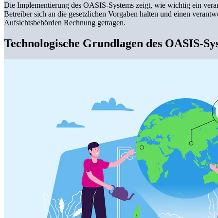
Die Implementierung des OASIS-Systems zeigt, wie wichtig ein verantw
Betreiber sich an die gesetzlichen Vorgaben halten und einen verantw
Aufsichtsbehörden Rechnung getragen.
Technologische Grundlagen des OASIS-Sy