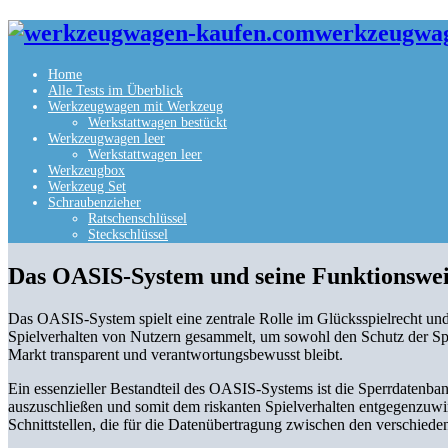
werkzeugwag
Home
Alle Tests im Überblick
Werkzeugwagen mit Werkzeug
Werkstattwagen bestückt
Werkzeugwagen leer
Werkstattwagen leer
Werkzeugbox
Werkzeug Set
Schraubenzieher
Ratschenschlüssel
Steckschlüssel
Das OASIS-System und seine Funktionswe
Das OASIS-System spielt eine zentrale Rolle im Glücksspielrecht und
Spielverhalten von Nutzern gesammelt, um sowohl den Schutz der Spie
Markt transparent und verantwortungsbewusst bleibt.
Ein essenzieller Bestandteil des OASIS-Systems ist die Sperrdatenba
auszuschließen und somit dem riskanten Spielverhalten entgegenzuwi
Schnittstellen, die für die Datenübertragung zwischen den verschieden