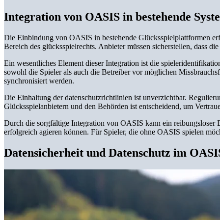
Integration von OASIS in bestehende Syst
Die Einbindung von OASIS in bestehende Glücksspielplattformen erfo
Bereich des glücksspielrechts. Anbieter müssen sicherstellen, dass di
Ein wesentliches Element dieser Integration ist die spieleridentifikat
sowohl die Spieler als auch die Betreiber vor möglichen Missbrauchsfä
synchronisiert werden.
Die Einhaltung der datenschutzrichtlinien ist unverzichtbar. Regul
Glücksspielanbietern und den Behörden ist entscheidend, um Vertrau
Durch die sorgfältige Integration von OASIS kann ein reibungsloser 
erfolgreich agieren können. Für Spieler, die ohne OASIS spielen möch
Datensicherheit und Datenschutz im OASI