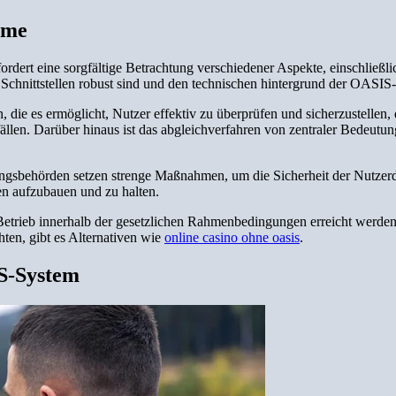
eme
rdert eine sorgfältige Betrachtung verschiedener Aspekte, einschließ
e Schnittstellen robust sind und den technischen hintergrund der OASIS-
ion, die es ermöglicht, Nutzer effektiv zu überprüfen und sicherzustell
llen. Darüber hinaus ist das abgleichverfahren von zentraler Bedeutung,
ierungsbehörden setzen strenge Maßnahmen, um die Sicherheit der Nutze
en aufzubauen und zu halten.
Betrieb innerhalb der gesetzlichen Rahmenbedingungen erreicht werden
ten, gibt es Alternativen wie
online casino ohne oasis
.
S-System