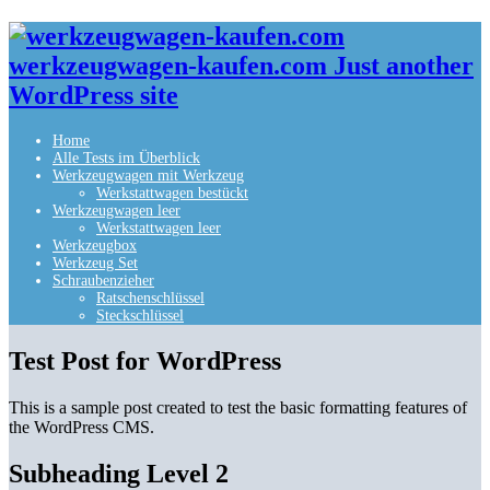
werkzeugwagen-kaufen.com Just another
WordPress site
Home
Alle Tests im Überblick
Werkzeugwagen mit Werkzeug
Werkstattwagen bestückt
Werkzeugwagen leer
Werkstattwagen leer
Werkzeugbox
Werkzeug Set
Schraubenzieher
Ratschenschlüssel
Steckschlüssel
Test Post for WordPress
This is a sample post created to test the basic formatting features of
the WordPress CMS.
Subheading Level 2